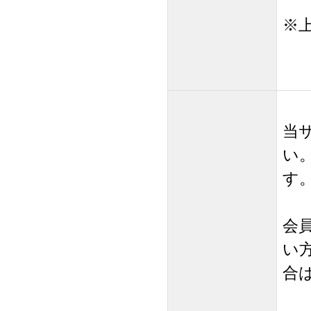
※
当
い
す
会
い
合