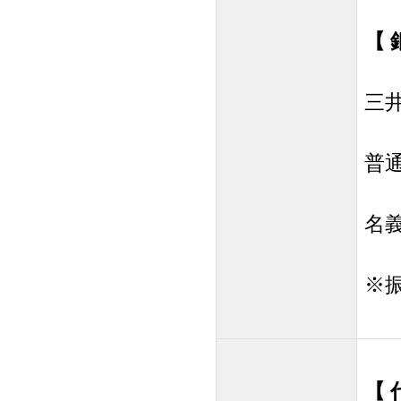
【 
三
普通
名
※
【 