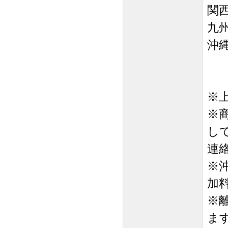
関西
九州
沖縄 
※
※
し
連
※
加
※
ま