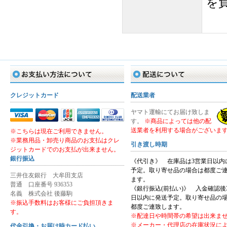
を
お支払い方法
配送について
クレジットカード
配送業者
ヤマト運輸にてお届け致しま
す。
※商品によっては他の配
送業者を利用する場合がございま
※こちらは現在ご利用できません。
※業務用品・卸売り商品のお支払はクレ
引き渡し時期
ジットカードでのお支払が出来ません。
銀行振込
《代引き》 在庫品は3営業日以内
予定。取り寄せ品の場合は都度ご
三井住友銀行 大牟田支店
ます。
普通 口座番号 936353
《銀行振込(前払い)》 入金確認後
名義 株式会社 後藤駒
日以内に発送予定。取り寄せ品の
※振込手数料はお客様にご負担頂きま
都度ご連致します。
す。
※配達日や時間帯の希望は出来ま
※メーカー・代理店の在庫状況に
代金引換・お届け時カード払い