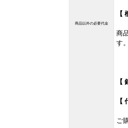
【 
商品以外の必要代金
商
す
【 
【 
ご