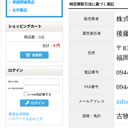
溶接関連商品
特定商取引法に基づく表記
化学製品
株
販売業者
後
運営責任者
ショッピングカート
商品数：0点
合計：
0 円
〒83
住所
福岡
094
電話番号
ログイン
094
FAX番号
inf
メールアドレス
新規会員登録
古物
資格・免許
パスワードを忘れた方