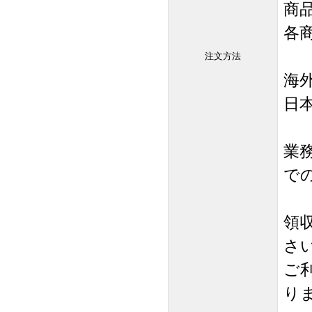
商
各
注文方法
海
日
業
で
領
さ
ご
り