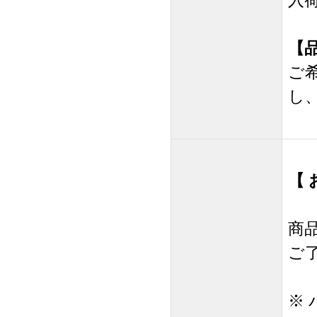
入
【
ご
し
【
商
ご
※