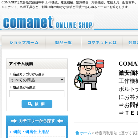
COMANETは業界最安値挑戦中!工作機械、建設機械、空気機器、溶接機器、電動工具、配管材料、
ルトナット、各種工具など、創業60年の確かな信頼と実績であらゆるニーズにお答えします。
現場の業務用品通販|COMANET/特定商取引法に基
づく表記
ホーム
商品一覧
当店について
マイペ
COM
アイテム検索
激安価
工作機
ボルト
にお答
⇒
お問
⇒
ＴＥＬ
研削・研磨仕上用品
ホーム
>
特定商取引法に基づく表