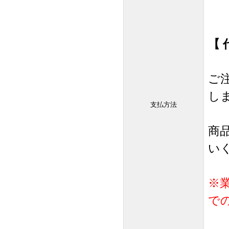
【 
ご
し
支払方法
商品
い
※
で