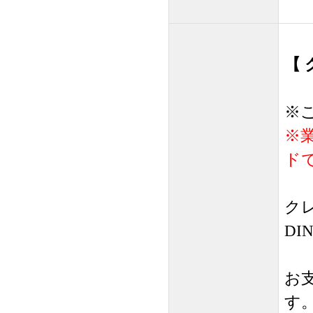
【
※
※
ド
クレ
DI
お
す