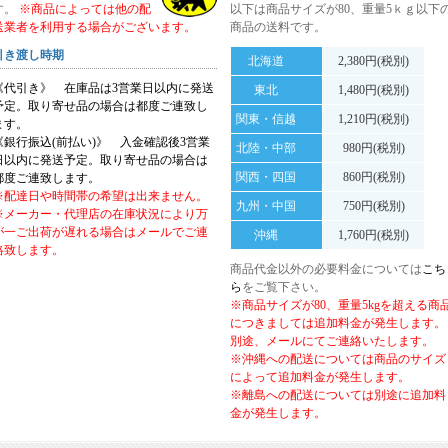
す。
※商品によっては他の配
以下は商品サイズが80、重量5ｋｇ以下
送業者を利用する場合がございます。
商品の送料です。
引き渡し時期
北海道
2,380円(税別)
《代引き》 在庫品は3営業日以内に発送
東北
1,480円(税別)
予定。取り寄せ品の場合は都度ご連致し
関東・信越
1,210円(税別)
ます。
《銀行振込(前払い)》 入金確認後3営業
北陸・中部
980円(税別)
日以内に発送予定。取り寄せ品の場合は
関西・四国
860円(税別)
都度ご連致します。
※配達日や時間帯の希望は出来ません。
九州・中国
750円(税別)
※メーカー・代理店の在庫状況により万
が一ご出荷が遅れる場合はメールでご連
沖縄
1,760円(税別)
絡致します。
商品代金以外の必要料金については
こち
ら
をご覧下さい。
※商品サイズが80、重量5kgを超える商
につきましては追加料金が発生します。
別途、メールにてご連絡いたします。
※沖縄への配送については商品のサイズ
によって追加料金が発生します。
※離島への配送については別途に追加料
金が発生します。