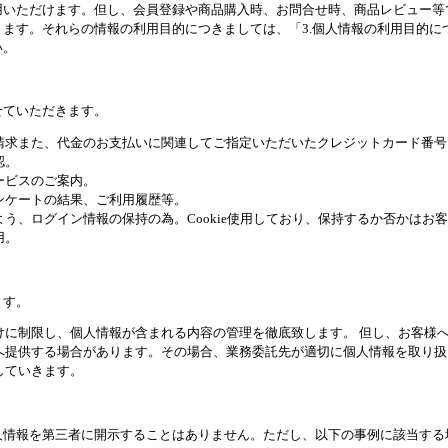
用いただけます。但し、会員登録や商品購入時、お問合せ時、商品レビュー等
ます。それらの情報の利用目的につきましては、「3.個人情報の利用目的につ
い。
せていただきます。
請求また、代金のお支払いに関連してご指定いただいたクレジットカード番号
認。
ービスのご案内。
ンケートの結果、ご利用履歴等。
う、ログイン情報の保持の為。Cookie使用しており、保持するか否かはお
用。
ます。
けに制限し、個人情報が含まれる内容の管理を徹底致します。 但し、お客様
へ提供する場合があります。その場合、業務委託先が適切に個人情報を取り扱
していきます。
人情報を第三者に開示することはありません。ただし、以下の事例に該当する