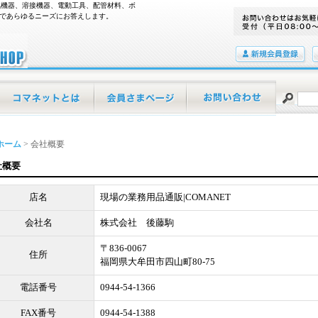
空気機器、溶接機器、電動工具、配管材料、ボ
績であらゆるニーズにお答えします。
会員登録
当店について
マイページ
お問い合わせ
ホーム
>
会社概要
社概要
店名
現場の業務用品通販|COMANET
会社名
株式会社 後藤駒
〒836-0067
住所
福岡県大牟田市四山町80-75
電話番号
0944-54-1366
FAX番号
0944-54-1388