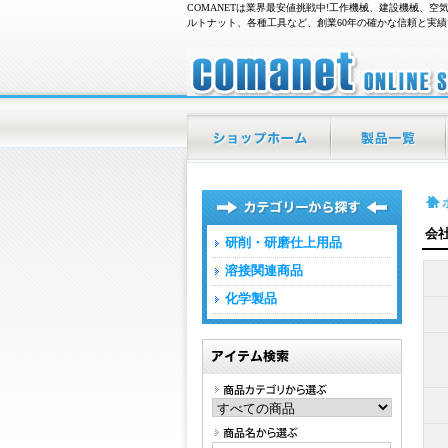
COMANETは業界最安値挑戦中!工作機械、建設機械、
ルトナット、各種工具など、創業60年の確かな信頼と実
現場の業務用品通販|COMANET/会社概要
ホーム
商品一覧
会
研削・研磨仕上用品
溶接関連商品
化学製品
アイテム検索