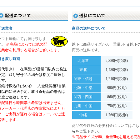
配送について
送料について
配送業者
商品の送料について
ヤマト運輸にてお届け致しま
す。
※商品によっては他の配
以下は商品サイズが80、重量5ｋｇ以下
送業者を利用する場合がございます。
商品の送料です。
引き渡し時期
北海道
2,380円(税別)
《代引き》 在庫品は3営業日以内に発送
東北
1,480円(税別)
予定。取り寄せ品の場合は都度ご連致し
関東・信越
1,210円(税別)
ます。
《銀行振込(前払い)》 入金確認後3営業
北陸・中部
980円(税別)
日以内に発送予定。取り寄せ品の場合は
関西・四国
860円(税別)
都度ご連致します。
※配達日や時間帯の希望は出来ません。
九州・中国
750円(税別)
※メーカー・代理店の在庫状況により万
が一ご出荷が遅れる場合はメールでご連
沖縄
1,760円(税別)
絡致します。
商品代金以外の必要料金については
こち
ら
をご覧下さい。
※商品サイズが80、重量5kgを超える商