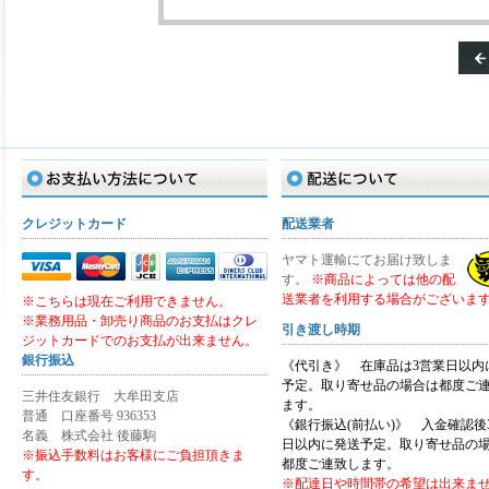
お支払い方法
配送について
クレジットカード
配送業者
ヤマト運輸にてお届け致しま
す。
※商品によっては他の配
送業者を利用する場合がございま
※こちらは現在ご利用できません。
※業務用品・卸売り商品のお支払はクレ
引き渡し時期
ジットカードでのお支払が出来ません。
銀行振込
《代引き》 在庫品は3営業日以内
予定。取り寄せ品の場合は都度ご
三井住友銀行 大牟田支店
ます。
普通 口座番号 936353
《銀行振込(前払い)》 入金確認後
名義 株式会社 後藤駒
日以内に発送予定。取り寄せ品の
※振込手数料はお客様にご負担頂きま
都度ご連致します。
す。
※配達日や時間帯の希望は出来ま